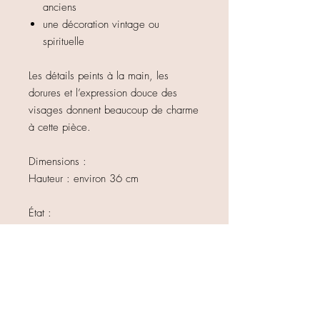
anciens
une décoration vintage ou
spirituelle
Les détails peints à la main, les
dorures et l’expression douce des
visages donnent beaucoup de charme
à cette pièce.
Dimensions :
Hauteur : environ 36 cm
État :
Très bon état vintage. Quelques
légères marques du temps possibles,
visibles sur les photos, qui participent
au charme de l’objet.