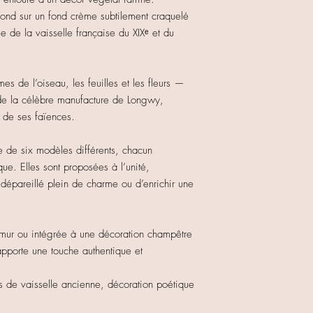
fond sur un fond crème subtilement craquelé
e de la vaisselle française du XIXᵉ et du
s de l’oiseau, les feuilles et les fleurs —
 de la célèbre manufacture de Longwy,
e de ses faïences.
ie de six modèles différents, chacun
ue. Elles sont proposées à l’unité,
dépareillé plein de charme ou d’enrichir une
 mur ou intégrée à une décoration champêtre
apporte une touche authentique et
rs de vaisselle ancienne, décoration poétique