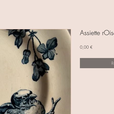
Assiette rOi
Prix
0,00 €
R