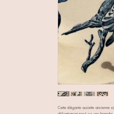
Cette élégante assiette ancienne s
délicatement posé sur une branche, 