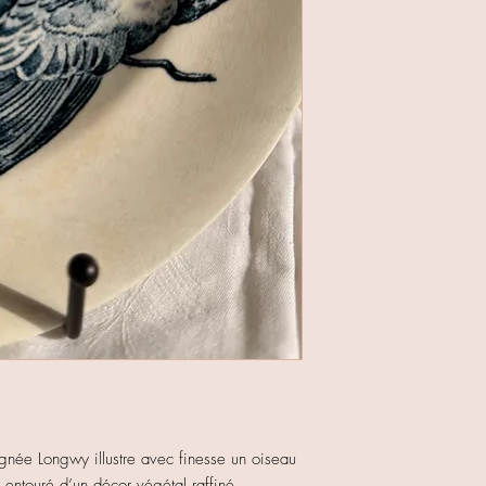
ignée Longwy illustre avec finesse un oiseau
entouré d’un décor végétal raffiné.