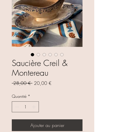
Saucière Creil &
Montereau
Prix
Prix
 28,00 € 
20,00 €
original
promotionnel
Quantité
*
Ajouter au panier