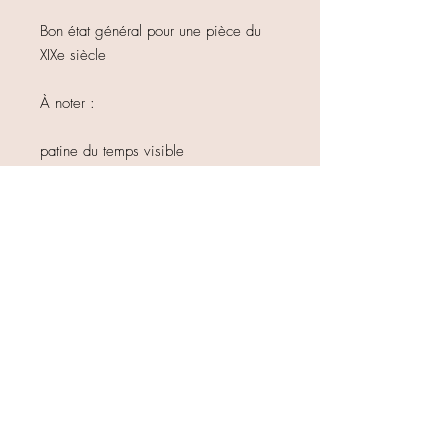
Bon état général pour une pièce du
XIXe siècle
À noter :
patine du temps visible
traces d’usage et marques anciennes
conformes à l’âge
1 petite ébréchure
Ces marques témoignent de l’histoire
de la pièce et participent à son
charme authentique.
🎀 Utilisations & style
arts de la table anciens
décoration de cuisine ou de buffet
collection de faïences Creil et