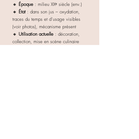
🔸
Époque
: milieu XXᵉ siècle (env.)
🔸
État
: dans son jus – oxydation,
traces du temps et d’usage visibles
(voir photos), mécanisme présent
🔸
Utilisation actuelle
: décoration,
collection, mise en scène culinaire
vintage
🔸
Style
: rustique, campagne,
brocante, farmhouse
👉 Chaque marque du temps raconte
son histoire et fait tout le charme de
cette pièce unique.
Haut de page