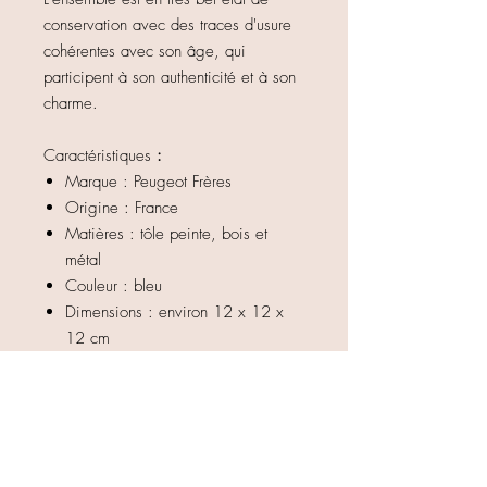
conservation avec des traces d'usure
cohérentes avec son âge, qui
participent à son authenticité et à son
charme.
Caractéristiques
:
Marque : Peugeot Frères
Origine : France
Matières : tôle peinte, bois et
métal
Couleur : bleu
Dimensions : environ 12 x 12 x
12 cm
État : très bon état vintage, belle
patine d'usage
Tiroir d'origine présent