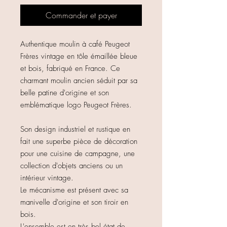
Commander et payer
Authentique moulin à café Peugeot
Frères vintage en tôle émaillée bleue
et bois, fabriqué en France. Ce
charmant moulin ancien séduit par sa
belle patine d'origine et son
emblématique logo Peugeot Frères.
Son design industriel et rustique en
fait une superbe pièce de décoration
pour une cuisine de campagne, une
collection d'objets anciens ou un
intérieur vintage.
Le mécanisme est présent avec sa
manivelle d'origine et son tiroir en
bois.
L'ensemble est en très bel état de