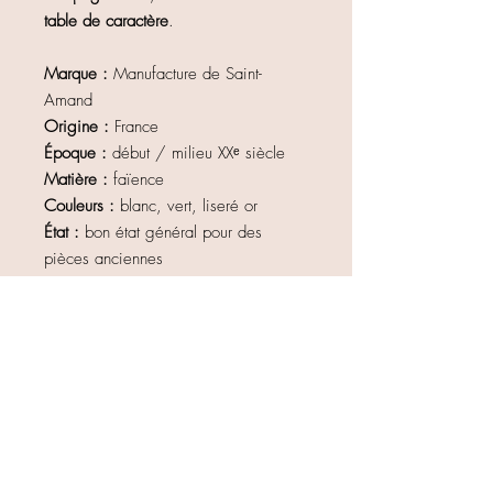
table de caractère
.
Marque :
Manufacture de Saint-
Amand
Origine :
France
Époque :
début / milieu XXᵉ siècle
Matière :
faïence
Couleurs :
blanc, vert, liseré or
État :
bon état général pour des
pièces anciennes
→ légères traces du temps visibles
(micro-rayures, légères usures du
liseré), sans fêle ni éclat structurel
Vendu en lot de 4
Idéales pour une table élégante, une
décoration vintage ou pour compléter
une collection de vaisselle ancienne