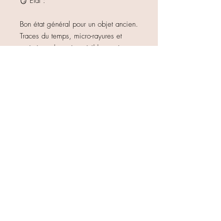
🪞 État :
Bon état général pour un objet ancien.
Traces du temps, micro-rayures et
variations de patine visibles, qui
participent pleinement à son charme
vintage (voir photos).
🎁 Idéal pour :
Décoration intérieure élégante
Ambiance maison de campagne,
classique ou brocante
Centre de table, décoration de fêtes
Cadeau pour amateur d’objets
anciens et de décoration authentique
Objet ancien : chaque pièce est
unique ✨