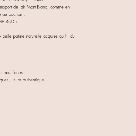
transport de lait Mont-Blanc, comme en
 au pochoir :
 MB 400 ».
elle patine naturelle acquise au fil du
usieurs faces
rques, usure authentique