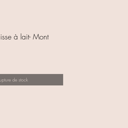
sse à lait- Mont
upture de stock