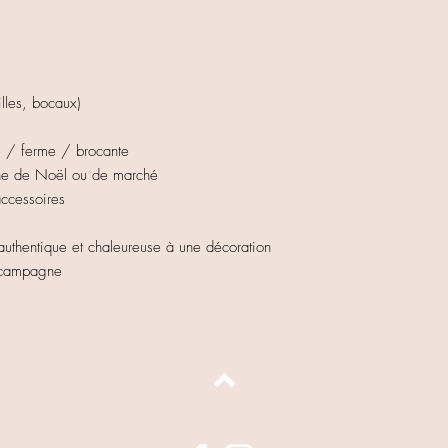
lles, bocaux)
e / ferme / brocante
ène de Noël ou de marché
accessoires
authentique et chaleureuse à une décoration
e campagne
Haut de page