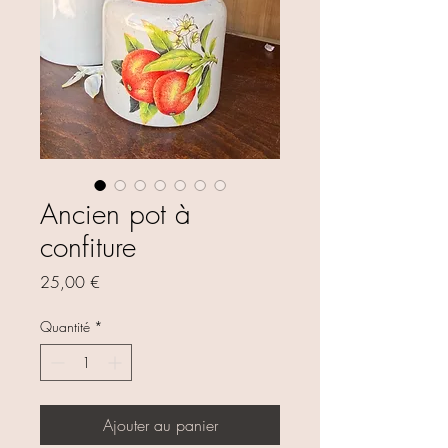
Ancien pot à
confiture
Prix
25,00 €
Quantité
*
Ajouter au panier