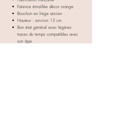
Faïence émaillée décor orange
Bouchon en liège ancien
Hauteur : environ 15 cm
Bon état général avec légères
traces du temps compatibles avec
son âge
Décor lumineux et typique des
accessoires de cuisine des années
1950-1970
Une belle pièce décorative qui
apportera une touche authentique et
chaleureuse à votre intérieur.
Haut de page