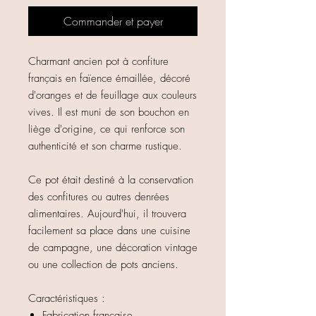
Commander et payer
Charmant ancien pot à confiture
français en faïence émaillée, décoré
d'oranges et de feuillage aux couleurs
vives. Il est muni de son bouchon en
liège d'origine, ce qui renforce son
authenticité et son charme rustique.
Ce pot était destiné à la conservation
des confitures ou autres denrées
alimentaires. Aujourd'hui, il trouvera
facilement sa place dans une cuisine
de campagne, une décoration vintage
ou une collection de pots anciens.
Caractéristiques :
Fabrication française