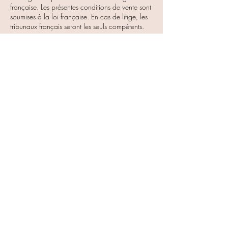
française. Les présentes conditions de vente sont
soumises à la loi française. En cas de litige, les
tribunaux français seront les seuls compétents.
Article 12 – Propriété
intellectuelle
Tous les éléments du
site
www.maisons1988.com
sont et restent la
propriété intellectuelle et exclusive de la société
Maisons 1988. Nul n’est autorisé à reproduire,
exploiter, rediffuser, ou utiliser à quelque titre
que ce soit, même partiellement, des éléments
du site qu’ils soient logiciels, visuels ou sonores.
Tout lien simple ou par hypertexte est strictement
interdit sans un accord écrit exprès de la société
Maisons 1988.
Article 13 – Données
personnelles
La société Maisons 1988 se réserve le droit de